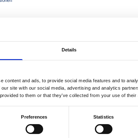
tionen
e Aktivierung für das Portal an!
Details
e content and ads, to provide social media features and to analy
 our site with our social media, advertising and analytics partn
 provided to them or that they’ve collected from your use of their
Einige Inhalte werden nicht geladen. Sie h
akzeptiert, daher können bestimmte Inhalte 
Sie Ihre Cookie-Einstellungen hier
um alle I
Preferences
Statistics
eldung