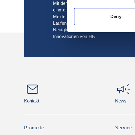
Mit dem globalen Unternehmens-Newslett
einmal im Monat oder Quartal spannende
Deny
Melden Sie sich jetzt an und bleiben Sie
Laufenden über die nächsten Veranstalt
Neuigkeiten aus dem Unternehmen und 
Innovationen von HF.
Kontakt
News
Produkte
Service