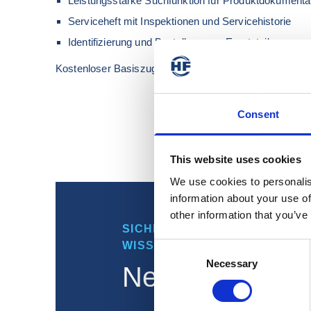
Leistungsstarke Suchfunktion für Produktdokumenta
Serviceheft mit Inspektionen und Servicehistorie
Identifizierung und Bestellung von Ersatzteilen
Kostenloser Basiszugang inklusive! Fordern Sie jetzt Ihr
Consent
This website uses cookies
We use cookies to personalis
information about your use of
other information that you’ve
SICHERN SIE SICH EINEN
WISSENSVORSPRUNG!
Consent
Necessary
Selection
Newsletteranm