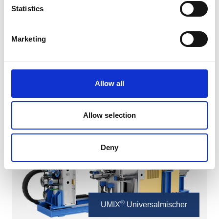
Statistics
Marketing
®
INTERMIX
Ineinandergreifender Mischer
Allow all
Allow selection
Deny
®
UMIX
Universalmischer