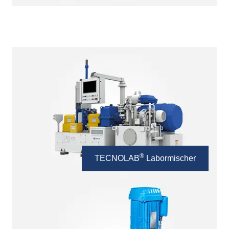
®
TECNOLAB
Labormischer