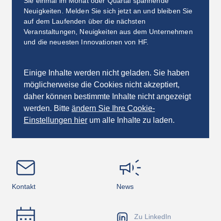
Sie einmal im Monat oder Quartal spannende
Mischungen – deutlich reduziert und die 
Neuigkeiten. Melden Sie sich jetzt an und bleiben Sie
Gesamtverfügbarkeit der Anlage verbessert wird. 
auf dem Laufenden über die nächsten
Dank seines flexiblen Designs passt sich RAPID an 
Veranstaltungen, Neuigkeiten aus dem Unternehmen
verschiedene Walzenbeschichtungen an und erfüllt 
und die neuesten Innovationen von HF.
gleichzeitig die neuesten Sicherheitsvorschriften und 
CE-Anforderungen für maximale Betriebssicherheit.
Einige Inhalte werden nicht geladen. Sie haben
möglicherweise die Cookies nicht akzeptiert,
daher können bestimmte Inhalte nicht angezeigt
ROLLS TECHNOLOGY – Fortschrittliche Kühl- und 
werden. Bitte
ändern Sie Ihre Cookie-
Oberflächenbehandlung für überragende 
Anlagenleistung
Einstellungen hier
um alle Inhalte zu laden.
ROLLS TECHNOLOGY kombiniert die von HFG 
entwickelte Super-Cooling-Technologie mit 
fortschrittlichen Oberflächenbehandlungen der 
Walzen, um die Kühlleistung zu maximieren, das 
Anhaften von Gummi zu reduzieren und die 
Kontakt
News
Lebensdauer der CONVEX™-Walzenköpfe zu 
verlängern. Die optimierten Kühlkonzepte sorgen in 
Kombination mit speziellen Antihaftbeschichtungen für 
Zu LinkedIn