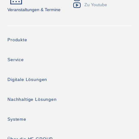
stabile Verarbeitungsbedingungen, eine verbesserte 
Zu Youtube
Korrosionsbeständigkeit bei anspruchsvollen 
Veranstaltungen & Termine
Reifenanwendungen sowie eine hervorragende 
Verschleiß- und Stoßfestigkeit. ROLLS TECHNOLOGY 
ist in verschiedenen Konfigurationen erhältlich, um 
spezifischen Prozessanforderungen gerecht zu 
werden, steigert die Produktivität, reduziert 
Produkte
Reinigungsaufwand und Ausfallzeiten und 
gewährleistet einen langfristig gleichbleibend 
leistungsstarken Betrieb.
Service
Digitale Lösungen
Nachhaltige Lösungen
Systeme