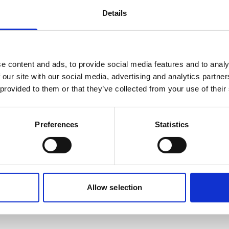
Details
e content and ads, to provide social media features and to analy
 our site with our social media, advertising and analytics partn
 provided to them or that they’ve collected from your use of their
Smart Final Mix | Artikel
Preferences
Statistics
Neues Werkzeug zur Optimierung des
Endmischprozesses
Allow selection