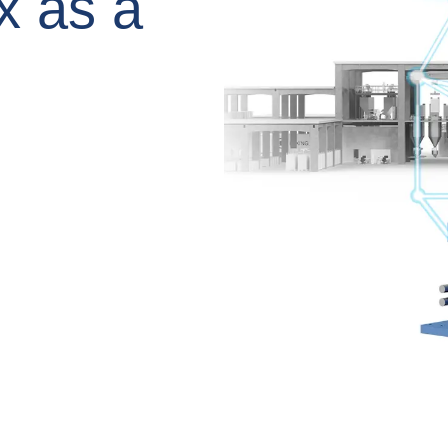
x as a