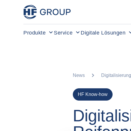
HF Group – Zur Startseite
Produkte
Service
Digitale Lösungen
News
Digitalisierun
HF Know-how
Digitali