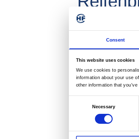
Reifenp
Consent
Das kommende Angebot digita
überwachen, wie etwa Zyklus
This website uses cookies
Einer der Aussteller auf der 
We use cookies to personalis
information about your use of
Dr. Bernd Pape, Digital Solut
other information that you’ve
die es seinen Kunden ermöglic
Bedeutung des Datenaustausch
Consent
Necessary
Selection
Download Tyre Trends (e