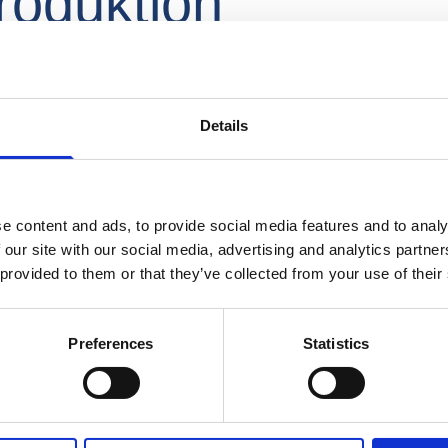
roduktion
Details
ler Lösungen der HF TireTech Group wird verschiedene Parameter 
zeiten oder Bewegungen der Maschinen.
Tire Technology Expo 2022, die in Hannover, Deutschland,  stattfan
e content and ads, to provide social media features and to analy
 our site with our social media, advertising and analytics partn
ions, HF GROUP, hob die Pläne des Unternehmens hervor, eine neue 
 provided to them or that they’ve collected from your use of their
hen soll, Reifenvulkanisationsmaschinen effektiver digital zu überw
s und vertrauensvoller Partnerschaften.
Preferences
Statistics
n)