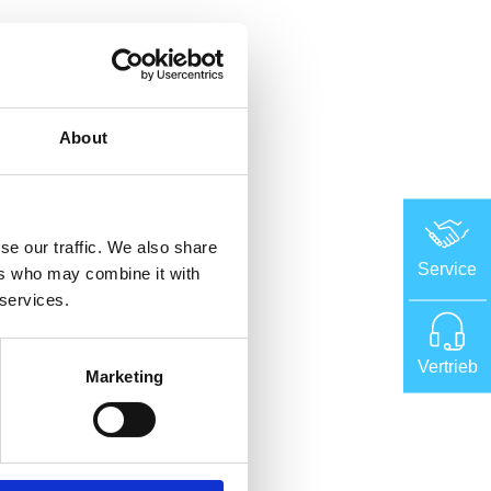
About
im Vulkanisationsprozess 
d, war die HF GROUP.
se our traffic. We also share
Service
ers who may combine it with
Produktlinie zu entwickeln, 
 services.
achen, und betonte die 
Vertrieb
Marketing