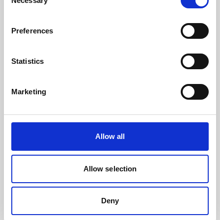
Necessary
Selection
Preferences
Kontakt
News
Statistics
Zu LinkedIn
Zu Youtube
Marketing
Veranstaltungen & Termine
Allow all
Produkte
Allow selection
Service
Deny
Digitale Lösungen